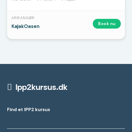
ARRANGØR
Book nu
KajakOasen
Ipp2kursus.dk
Find et IPP2 kursus