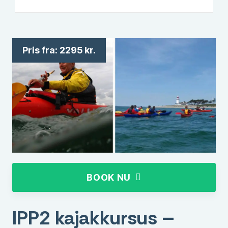
Pris fra:
2295
kr.
BOOK NU
IPP2 kajakkursus –