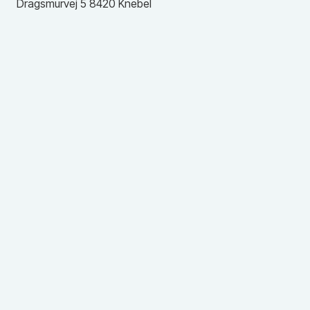
Dragsmurvej
5
8420
Knebel