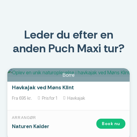
Leder du efter en
anden Puch Maxi tur?
Borre
Havkajak ved Møns Klint
Fra
695
kr.
Pris for
1
Havkajak
ARRANGØR
Book nu
Naturen Kalder