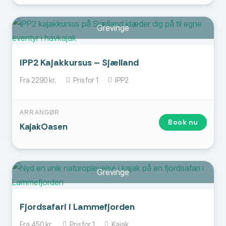
Grevinge
IPP2 Kajakkursus – Sjælland
Fra
2290
kr.
Pris for
1
IPP2
ARRANGØR
Book nu
KajakOasen
Grevinge
Fjordsafari i Lammefjorden
Fra
450
kr.
Pris for
1
Kajak